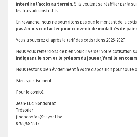
interdire l’accès au terrain
. S’ils veulent se réaffilier par l
les frais administratifs.
En revanche, nous ne souhaitons pas que le montant de la cotisat
pas à nous contacter pour convenir de modalités de paie
Vous trouverez ci-après le tarif des cotisations 2026-2027.
Nous vous remercions de bien vouloir verser votre cotisation 
indiquant le nom et le prénom du joueur/famille en com
Nous restons bien évidemment à votre disposition pour tout
Bien sportivement.
Pour le comité,
Jean-Luc Nondonfaz Lau
Trésorier Secré
jl.nondonfaz@skynet.be laure
0499/984.913 0485/5