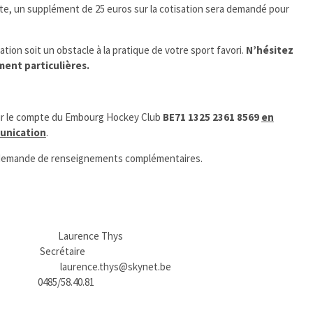
a suite, un supplément de 25 euros sur la cotisation sera demandé pour
ion soit un obstacle à la pratique de votre sport favori.
N’hésitez
ment particulières.
sur le compte du Embourg Hockey Club
BE71 1325 2361 8569
en
munication
.
e demande de renseignements complémentaires.
rence Thys
taire
nce.thys@skynet.be
8.40.81